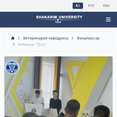
ҚАЗ
РУС
ENG
Ветеринария кафедрасы
Жаңалықтар
Алғашқы "Quiz"