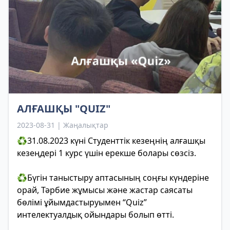
АЛҒАШҚЫ "QUIZ"
2023-08-31 | Жаңалықтар
♻️31.08.2023 күні Студенттік кезеңнің алғашқы
кезеңдері 1 курс үшін ерекше болары сөзсіз.
♻️Бүгін таныстыру аптасының соңғы күндеріне
орай, Тәрбие жұмысы және жастар саясаты
бөлімі ұйымдастыруымен “Quiz”
интелектуалдық ойындары болып өтті.