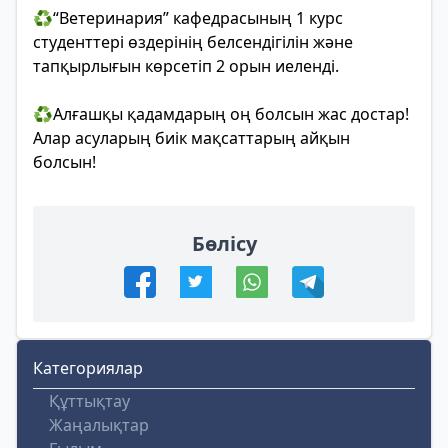
♻️“Ветеринария” кафедрасының 1 курс
студенттері өздерінің белсендігілін және
тапқырлығын көрсетіп 2 орын иеленді.
♻️Алғашқы қадамдарың оң болсын жас достар!
Алар асуларың биік мақсаттарың айқын
болсын!
Бөлісу
Категориялар
Құттықтау
Жаңалықтар