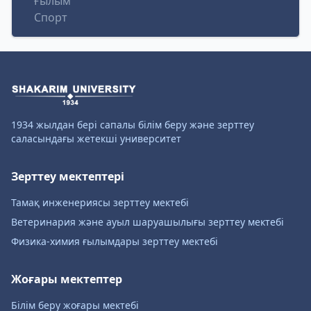
Ғылым
Спорт
1934 жылдан бері сапалы білім беру және зерттеу
саласындағы жетекші университет
Зерттеу мектептері
Тамақ инженериясы зерттеу мектебі
Ветеринария және ауыл шаруашылығы зерттеу мектебі
Физика-химия ғылымдары зерттеу мектебі
Жоғары мектептер
Білім беру жоғары мектебі