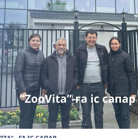
ITA" - ҒА ІС САПАР