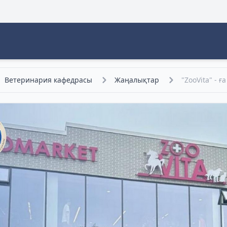
Ветеринария кафедрасы
Жаңалықтар
"ZooVita" - ғ