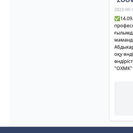
2023-09-
✅14.09.
професс
ғылымд
маманд
Абдыка
оқу өнд
өндіріс
"ОХМК"