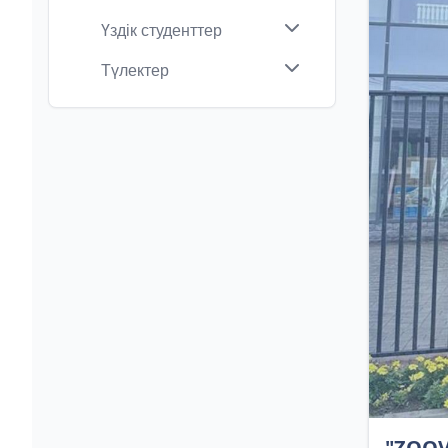
Үздік студенттер
Түлектер
"ZOOV