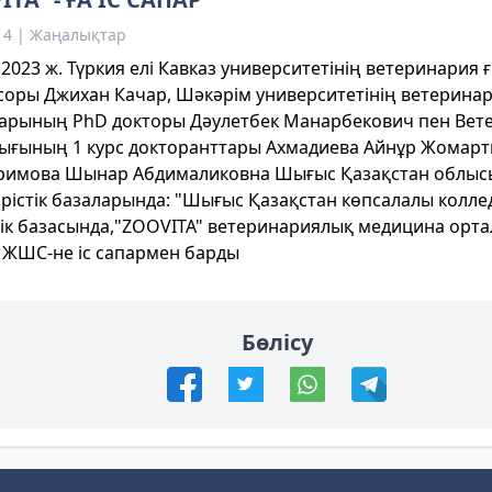
14 | Жаңалықтар
2023 ж. Түркия елі Кавказ университетінің ветеринари
оры Джихан Качар, Шәкәрім университетінің ветерина
арының РhD докторы Дәулетбек Манарбекович пен Вет
ығының 1 курс докторанттары Ахмадиева Айнұр Жомар
римова Шынар Абдималиковна Шығыс Қазақстан облысы
ірістік базаларында: "Шығыс Қазақстан көпсалалы колле
тік базасында,"ZOOVITA" ветеринариялық медицина орт
 ЖШС-не іс сапармен барды
Бөлісу