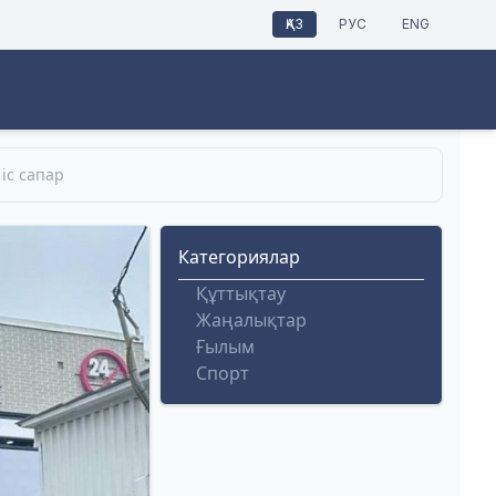
ҚАЗ
РУС
ENG
а іс сапар
Категориялар
Құттықтау
Жаңалықтар
Ғылым
Спорт