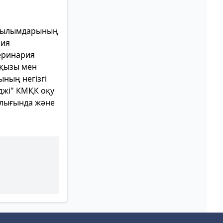
я ғылымдарының
рия
еринария
тқызы мен
ның негізгі
джі" КМҚК оқу
алығында және