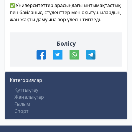
✅Университеттер арасындағы ынтымақтастық
пен байланыс, студенттер мен оқытушылардың
жан-жақты дамуына зор үлесін тигізеді.
Бөлісу
Категориялар
Құттықтау
Жаңалықтар
Ғылым
Спорт