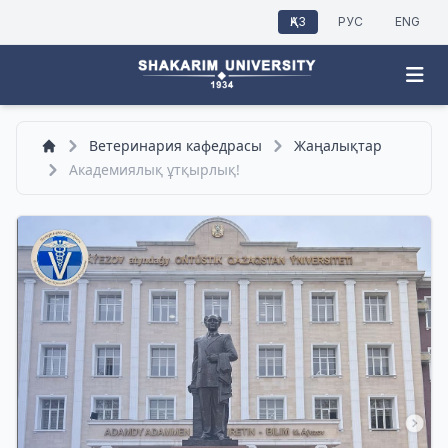
ҚАЗ
РУС
ENG
Ветеринария кафедрасы
Жаңалықтар
Академиялық ұтқырлық!