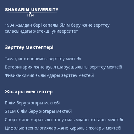
1934 жылдан бері сапалы білім беру және зерттеу
саласындағы жетекші университет
Зерттеу мектептері
Тамақ инженериясы зерттеу мектебі
Ветеринария және ауыл шаруашылығы зерттеу мектебі
Физика-химия ғылымдары зерттеу мектебі
Жоғары мектептер
Білім беру жоғары мектебі
STEM білім беру жоғары мектебі
Спорт және жаратылыстану ғылымдары жоғары мектебі
Цифрлық технологиялар және құрылыс жоғары мектебі