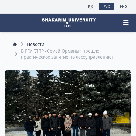
ҚАЗ
РУС
ENG
Новости
В РГУ ГЛПР «Семей Орманы» прошло
практическое занятие по лесоуправлению!