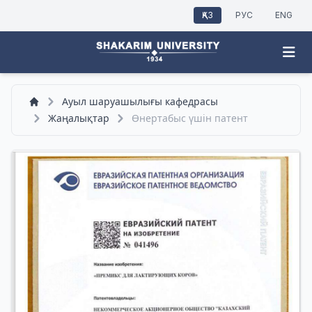
ҚАЗ
РУС
ENG
Ауыл шаруашылығы кафедрасы
Жаңалықтар
Өнертабыс үшін патент