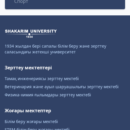
Спорт
1934 жылдан бері сапалы білім беру және зерттеу
саласындағы жетекші университет
Зерттеу мектептері
Тамақ инженериясы зерттеу мектебі
Ветеринария және ауыл шаруашылығы зерттеу мектебі
Физика-химия ғылымдары зерттеу мектебі
Жоғары мектептер
Білім беру жоғары мектебі
STEM білім беру жоғары мектебі