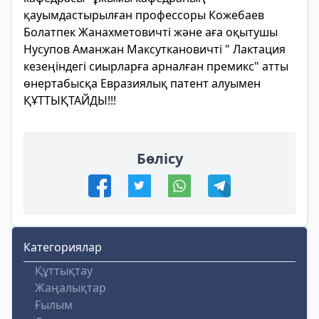
қауымдастырылған профессоры Кожебаев
Болатпек Жанахметовичті және аға оқытушы
Нусупов Аманжан Максуткановичті " Лактация
кезеңіндегі сиырларға арналған премикс" атты
өнертабысқа Евразиялық патент алуымен
ҚҰТТЫҚТАЙДЫ!!!
Бөлісу
Категориялар
Құттықтау
Жаңалықтар
Ғылым