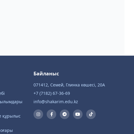
Байланыс
071412, Семей, Глинка көшесі, 20А
ебі
+7 (7182) 67-36-69
 ғылымдары
info@shakarim.edu.kz
е құрылыс
жоғары