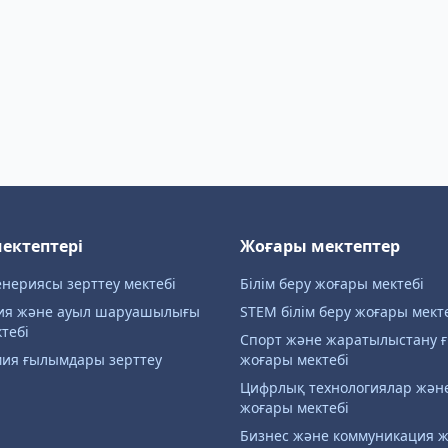
мектептері
Жоғары мектептер
нериясы зерттеу мектебі
Білім беру жоғары мектебі
ия және ауыл шаруашылығы
STEM білім беру жоғары мект
тебі
Спорт және жаратылыстану
мия ғылымдары зерттеу
жоғары мектебі
Цифрлық технологиялар жән
жоғары мектебі
Бизнес және коммуникация 