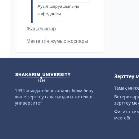
Ауыл шаруашылығы
кафедрасы
Жаңалықтар
Мектептің жұмыс жоспары
Зерттеу 
Тамақ инже
1934 жылдан бері сапалы білім беру
және зерттеу саласындағы жетекші
Ветеринар
университет
зерттеу мек
Физика-хи
мектебі